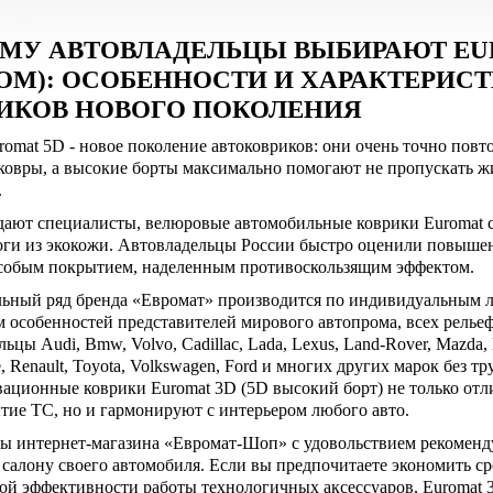
МУ АВТОВЛАДЕЛЬЦЫ ВЫБИРАЮТ EU
ОМ): ОСОБЕННОСТИ И ХАРАКТЕРИ
ИКОВ НОВОГО ПОКОЛЕНИЯ
omat 5D - новое поколение автоковриков: они очень точно пов
ковры, а высокие борты максимально помогают не пропускать ж
.
дают специалисты, велюровые автомобильные коврики Euromat с
оги из экокожи. Автовладельцы России быстро оценили повышен
особым покрытием, наделенным противоскользящим эффектом.
ьный ряд бренда «Евромат» производится по индивидуальным л
м особенностей представителей мирового автопрома, всех релье
ьцы Audi, Bmw, Volvo, Cadillac, Lada, Lexus, Land-Rover, Mazda, M
, Renault, Toyota, Volkswagen, Ford и многих других марок без т
ационные коврики Euromat 3D (5D высокий борт) не только от
тие ТС, но и гармонируют с интерьером любого авто.
ы интернет-магазина «Евромат-Шоп» с удовольствием рекоменду
 салону своего автомобиля. Если вы предпочитаете экономить ср
ой эффективности работы технологичных аксессуаров, Euromat 