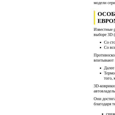
модели сер
ОСОБ
ЕВРО
Известные р
выборе 3D (
Со ст
Со вс
Противоскол
впитывают в
Далее
Термо
того, 
3D-коврики 
автовладель
Они достига
благодаря т
сниж