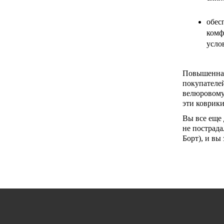
обес
комф
усло
Повышенная
покупателей
велюровому 
эти коврики
Вы все еще 
не пострада
Борт), и вы