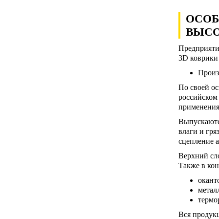
ОСОБ
ВЫСО
Предприяти
3D коврики 
Произ
По своей ос
российском
применения
Выпускаютс
влаги и гря
сцепление а
Верхний сло
Также в ко
окант
метал
термо
Вся продукц