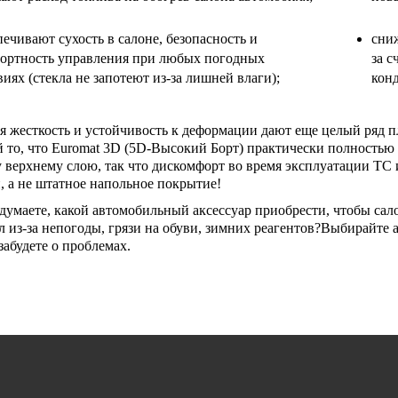
печивают сухость в салоне, безопасность и
сниж
ортность управления при любых погодных
за с
виях (стекла не запотеют из-за лишней влаги);
кон
 жесткость и устойчивость к деформации дают еще целый ряд п
 то, что Euromat 3D (5D-Высокий Борт) практически полностью
верхнему слою, так что дискомфорт во время эксплуатации ТС и
, а не штатное напольное покрытие!
думаете, какой автомобильный аксессуар приобрести, чтобы сал
л из-за непогоды, грязи на обуви, зимних реагентов?Выбирайт
 забудете о проблемах.