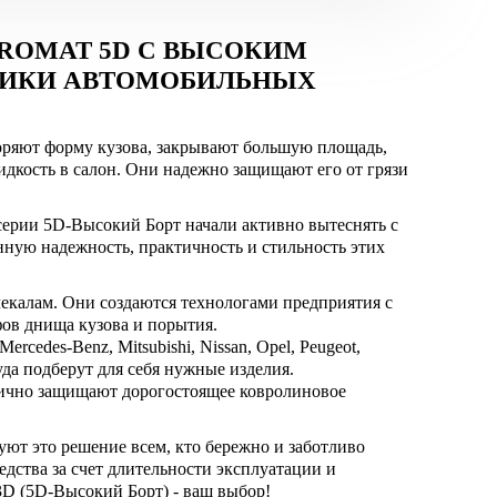
ROMAT 5D С ВЫСОКИМ
СТИКИ АВТОМОБИЛЬНЫХ
торяют форму кузова, закрывают большую площадь,
идкость в салон. Они надежно защищают его от грязи
ерии 5D-Высокий Борт начали активно вытеснять с
ную надежность, практичность и стильность этих
екалам. Они создаются технологами предприятия с
фов днища кузова и порытия.
ercedes-Benz, Mitsubishi, Nissan, Opel, Peugeot,
руда подберут для себя нужные изделия.
лично защищают дорогостоящее ковролиновое
ют это решение всем, кто бережно и заботливо
едства за счет длительности эксплуатации и
3D (5D-Высокий Борт) - ваш выбор!