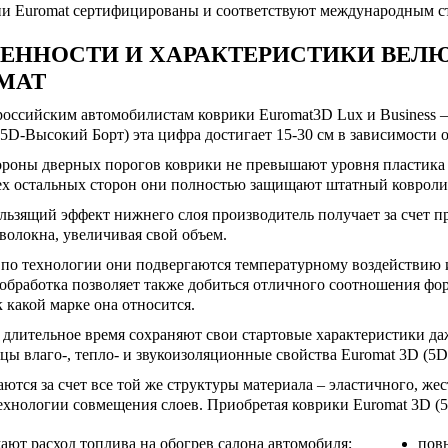
ии Euromat сертифицированы и соответствуют международным с
ЕННОСТИ И ХАРАКТЕРИСТИКИ ВЕЛЮ
МАТ
оссийским автомобилистам коврики Euromat3D Lux и Business – э
5D-Высокий Борт) эта цифра достигает 15-30 см в зависимости 
ороны дверных порогов коврики не превышают уровня пластика
ех остальных сторон они полностью защищают штатный ковроли
ьзящий эффект нижнего слоя производитель получает за счет п
олокна, увеличивая свой объем.
 по технологии они подвергаются температурному воздействию и
обработка позволяет также добиться отличного соотношения фор
к какой марке она относится.
длительное время сохраняют свои стартовые характеристики да
цы влаго-, тепло- и звукоизоляционные свойства Euromat 3D (5
ются за счет все той же структуры материала – эластичного, же
ехнологии совмещения слоев. Приобретая коврики Euromat 3D (
ают расход топлива на обогрев салона автомобиля;
пов