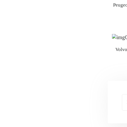
Peugeo
Volv