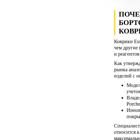
ПОЧЕ
БОРТ
КОВР
Коврики Eur
чем другие 
и реагентов
Как утверж
рынка анал
изделий с 
Модел
учето
Владел
Porche
Иннов
покры
Специалист
относится к
максимальн