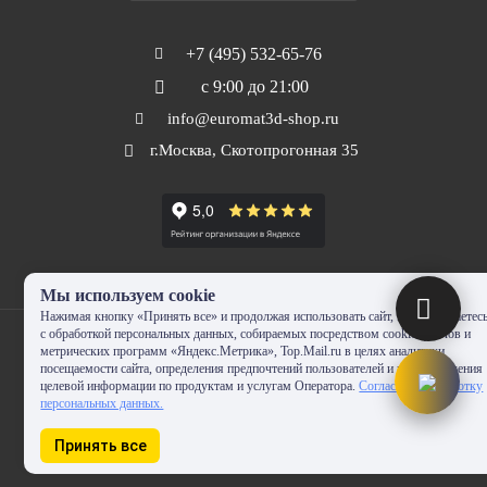
+7 (495) 532-65-76
с 9:00 до 21:00
info@euromat3d-shop.ru
г.Москва, Скотопрогонная 35
Мы используем cookie
Нажимая кнопку «Принять все» и продолжая использовать сайт, Вы соглашаетес
с обработкой персональных данных, собираемых посредством cookie-файлов и
метрических программ «Яндекс.Метрика», Top.Mail.ru в целях аналитики
посещаемости сайта, определения предпочтений пользователей и предоставления
целевой информации по продуктам и услугам Оператора.
Согласие на обработку
© 2010-2024 - EUROMAT|3D-SHOP.RU. Все права защищены. Копирование
персональных данных.
запрещено
Принять все