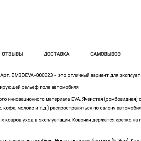
ОТЗЫВЫ
ДОСТАВКА
САМОВЫВОЗ
) Арт. EM3DEVA-000023 - это отличный вариант для эксплуат
пирующей рельеф пола автомобиля.
го инновационного материала EVA. Ячеистая (ромбовидная) 
к, кофе, молоко и т.д.) распространяться по салону автомобил
х ковров уход в эксплуатации. Коврики держатся крепко на п
а в салоне автомобиля. Имеют высокие бортики (5-8см). Каж