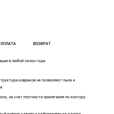
ОПЛАТА
ВОЗВРАТ
ации в любой сезон года.
структура ковриков не позволяют пыли и
я.
олу, за счет плотности прилегания по контуру
дый коврик сделан и отформован из одного