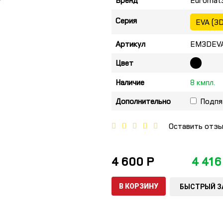
Бренд
Euromat
Серия
EVA (3D
Артикул
EM3DEVA
Цвет
Наличие
8 кмпл.
Дополнительно
Подпя
Оставить отз
4 600 Р
4 416
В КОРЗИНУ
БЫСТРЫЙ З